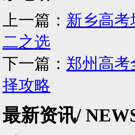
上一篇：
新乡高考
二之选
下一篇：
郑州高考
择攻略
最新资讯
/ NEW