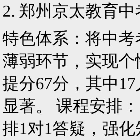
2. ‌郑州京太教育
‌特色体系‌：将中
薄弱环节，实现个性化
提分67分‌，其中
显著。 ‌课程安排
排1对1答疑，强化