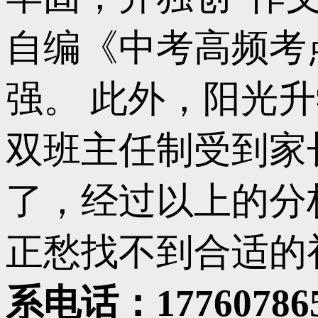
自编《中考高频考
强。 此外，‌阳光
双班主任制受到家
了，经过以上的分
正愁找不到合适的
系电话：1776078