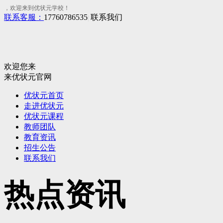
，欢迎来到优状元学校！
联系客服：
17760786535
联系我们
|
欢迎您来
来优状元官网
优状元首页
走进优状元
优状元课程
教师团队
教育资讯
招生公告
联系我们
热点资讯