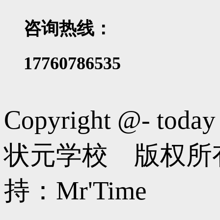
咨询热线：
17760786535
Copyright @- today
状元学校 版权所
持：Mr'Time