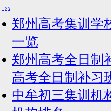
1
2
3
郑州高考集训学
一览
郑州高考全日制
高考全日制补习
中牟初三集训机