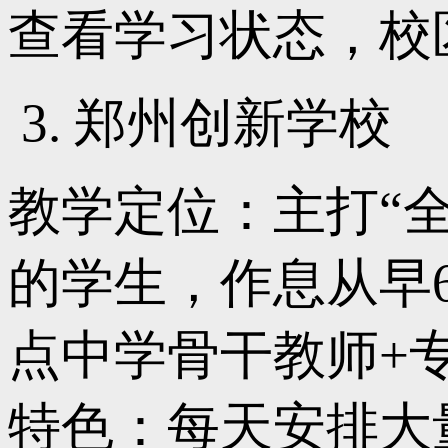
查看学习状态，校
3. ‌郑州创新学校‌ ‌
教学定位‌：主打
的学生，作息从早6:
点中学骨干教师+
特色‌：每天安排