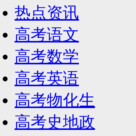
热点资讯
高考语文
高考数学
高考英语
高考物化生
高考史地政